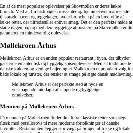
En af de mest populære oplevelser på Skovmøllen er deres lækre
brunch. Med alt fra friskbagte croissanter og hjemmelavet marmelade
til sprøde bacon og æggekager, byder brunchen på en bred vifte af
lækre retter, der tilfredsstiller enhver smag. Det er den perfekte måde at
starte dagen på, og med den hyggelige atmosfære på Skovmøllen er du
garanteret en mindeværdig oplevelse.
Møllekroen Århus
Møllekroen Århus er en anden populær restaurant i byen, der tilbyder
gæsterne en autentisk og hyggelig spiseoplevelse. Med sit traditionelle
danske køkken og venlige betjening er Møllekroen et populært valg for
både lokale og turister, der ønsker at smage på ægte dansk madlavning.
Møllekroen Århus er det perfekte sted at nyde en
velsmagende middag i afslappede og hyggelige
omgivelser.
Menuen på Møllekroen Århus
På menuen på Møllekroen finder du alt fra klassiske retter som stegt
flæsk med persillesovs til mere moderne fortolkninger af danske
favoritter. Restauranten lægger stor vægt på brugen af friske og lokale