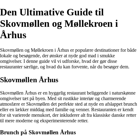
Den Ultimative Guide til
Skovmøllen og Møllekroen i
Århus
Skovmøllen og Møllekroen i Århus er populære destinationer for både
lokale og besøgende, der ønsker at nyde god mad i smukke
omgivelser. I denne guide vil vi udforske, hvad der gør disse
restauranter særlige, og hvad du kan forvente, når du besøger dem.
Skovmøllen Århus
Skovmøllen Århus er en hyggelig restaurant beliggende i naturskønne
omgivelser tæt på byen. Med sit rustikke interiør og charmerende
atmosfære er Skovmøllen det perfekte sted at nyde en afslappet brunch
eller en lækker middag med familie og venner. Restauranten er kendt
for sit varierede menukort, der inkluderer alt fra klassiske danske retter
til mere moderne og eksperimenterende retter.
Brunch på Skovmøllen Århus