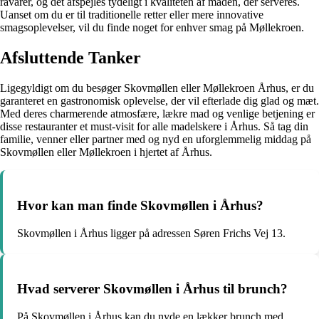
råvarer, og det afspejles tydeligt i kvaliteten af maden, der serveres.
Uanset om du er til traditionelle retter eller mere innovative
smagsoplevelser, vil du finde noget for enhver smag på Møllekroen.
Afsluttende Tanker
Ligegyldigt om du besøger Skovmøllen eller Møllekroen Århus, er du
garanteret en gastronomisk oplevelse, der vil efterlade dig glad og mæt.
Med deres charmerende atmosfære, lækre mad og venlige betjening er
disse restauranter et must-visit for alle madelskere i Århus. Så tag din
familie, venner eller partner med og nyd en uforglemmelig middag på
Skovmøllen eller Møllekroen i hjertet af Århus.
Hvor kan man finde Skovmøllen i Århus?
Skovmøllen i Århus ligger på adressen Søren Frichs Vej 13.
Hvad serverer Skovmøllen i Århus til brunch?
På Skovmøllen i Århus kan du nyde en lækker brunch med