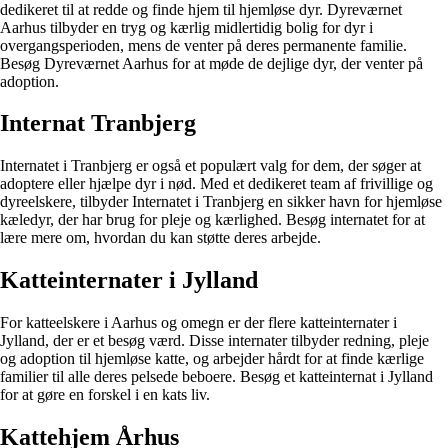
dedikeret til at redde og finde hjem til hjemløse dyr. Dyreværnet
Aarhus tilbyder en tryg og kærlig midlertidig bolig for dyr i
overgangsperioden, mens de venter på deres permanente familie.
Besøg Dyreværnet Aarhus for at møde de dejlige dyr, der venter på
adoption.
Internat Tranbjerg
Internatet i Tranbjerg er også et populært valg for dem, der søger at
adoptere eller hjælpe dyr i nød. Med et dedikeret team af frivillige og
dyreelskere, tilbyder Internatet i Tranbjerg en sikker havn for hjemløse
kæledyr, der har brug for pleje og kærlighed. Besøg internatet for at
lære mere om, hvordan du kan støtte deres arbejde.
Katteinternater i Jylland
For katteelskere i Aarhus og omegn er der flere katteinternater i
Jylland, der er et besøg værd. Disse internater tilbyder redning, pleje
og adoption til hjemløse katte, og arbejder hårdt for at finde kærlige
familier til alle deres pelsede beboere. Besøg et katteinternat i Jylland
for at gøre en forskel i en kats liv.
Kattehjem Århus