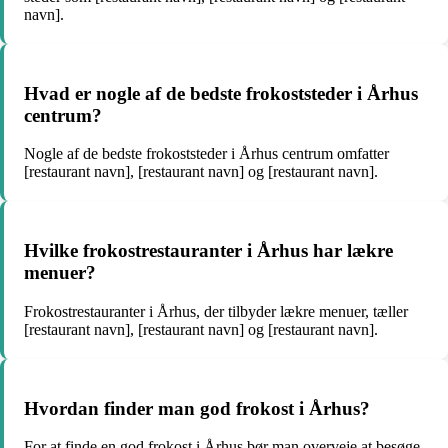
navn].
Hvad er nogle af de bedste frokoststeder i Århus
centrum?
Nogle af de bedste frokoststeder i Århus centrum omfatter
[restaurant navn], [restaurant navn] og [restaurant navn].
Hvilke frokostrestauranter i Århus har lækre
menuer?
Frokostrestauranter i Århus, der tilbyder lækre menuer, tæller
[restaurant navn], [restaurant navn] og [restaurant navn].
Hvordan finder man god frokost i Århus?
For at finde en god frokost i Århus bør man overveje at besøge