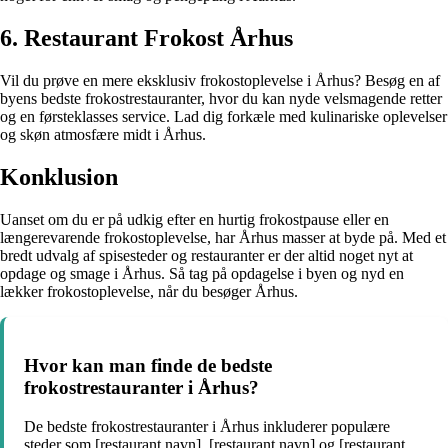
6. Restaurant Frokost Århus
Vil du prøve en mere eksklusiv frokostoplevelse i Århus? Besøg en af
byens bedste frokostrestauranter, hvor du kan nyde velsmagende retter
og en førsteklasses service. Lad dig forkæle med kulinariske oplevelser
og skøn atmosfære midt i Århus.
Konklusion
Uanset om du er på udkig efter en hurtig frokostpause eller en
længerevarende frokostoplevelse, har Århus masser at byde på. Med et
bredt udvalg af spisesteder og restauranter er der altid noget nyt at
opdage og smage i Århus. Så tag på opdagelse i byen og nyd en
lækker frokostoplevelse, når du besøger Århus.
Hvor kan man finde de bedste
frokostrestauranter i Århus?
De bedste frokostrestauranter i Århus inkluderer populære
steder som [restaurant navn], [restaurant navn] og [restaurant