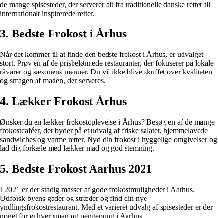
de mange spisesteder, der serverer alt fra traditionelle danske retter til
internationalt inspirerede retter.
3. Bedste Frokost i Århus
Når det kommer til at finde den bedste frokost i Århus, er udvalget
stort. Prøv en af de prisbelønnede restauranter, der fokuserer på lokale
råvarer og sæsonens menuer. Du vil ikke blive skuffet over kvaliteten
og smagen af maden, der serveres.
4. Lækker Frokost Århus
Ønsker du en lækker frokostoplevelse i Århus? Besøg en af de mange
frokostcaféer, der byder på et udvalg af friske salater, hjemmelavede
sandwiches og varme retter. Nyd din frokost i hyggelige omgivelser og
lad dig forkæle med lækker mad og god stemning.
5. Bedste Frokost Aarhus 2021
I 2021 er der stadig masser af gode frokostmuligheder i Aarhus.
Udforsk byens gader og stræder og find din nye
yndlingsfrokostrestaurant. Med et varieret udvalg af spisesteder er der
noget for enhver smag og pengepung i Aarhus.