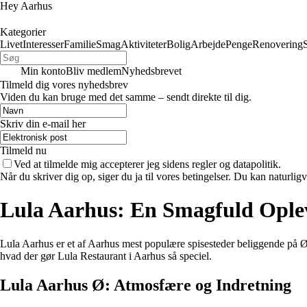
Hey Aarhus
Kategorier
Livet
Interesser
Familie
Smag
Aktiviteter
Bolig
Arbejde
Penge
Renovering
Min konto
Bliv medlem
Nyhedsbrevet
Tilmeld dig vores nyhedsbrev
Viden du kan bruge med det samme – sendt direkte til dig.
Skriv din e-mail her
Tilmeld nu
Ved at tilmelde mig accepterer jeg sidens regler og datapolitik.
Når du skriver dig op, siger du ja til vores betingelser. Du kan naturlig
Lula Aarhus: En Smagfuld Oplev
Lula Aarhus er et af Aarhus mest populære spisesteder beliggende på Ø
hvad der gør Lula Restaurant i Aarhus så speciel.
Lula Aarhus Ø: Atmosfære og Indretning