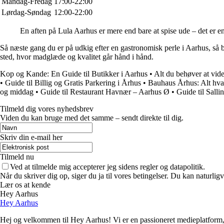
Mandag-Fredag
17:00-22:00
Lørdag-Søndag
12:00-22:00
En aften på Lula Aarhus er mere end bare at spise ude – det er en
Så næste gang du er på udkig efter en gastronomisk perle i Aarhus, s
sted, hvor madglæde og kvalitet går hånd i hånd.
Kop og Kande: En Guide til Butikker i Aarhus
•
Alt du behøver at vi
•
Guide til Billig og Gratis Parkering i Århus
•
Bauhaus Århus: Alt hvad
og middag
•
Guide til Restaurant Havnær – Aarhus Ø
•
Guide til Sall
Tilmeld dig vores nyhedsbrev
Viden du kan bruge med det samme – sendt direkte til dig.
Skriv din e-mail her
Tilmeld nu
Ved at tilmelde mig accepterer jeg sidens regler og datapolitik.
Når du skriver dig op, siger du ja til vores betingelser. Du kan naturlig
Lær os at kende
Hey Aarhus
Hey Aarhus
Hej og velkommen til Hey Aarhus! Vi er en passioneret medieplatform, d