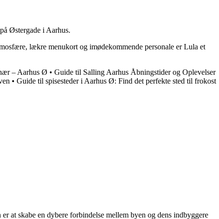
r på Østergade i Aarhus.
 atmosfære, lækre menukort og imødekommende personale er Lula et
vnær – Aarhus Ø
•
Guide til Salling Aarhus Åbningstider og Oplevelser
ven
•
Guide til spisesteder i Aarhus Ø: Find det perfekte sted til frokost
on er at skabe en dybere forbindelse mellem byen og dens indbyggere