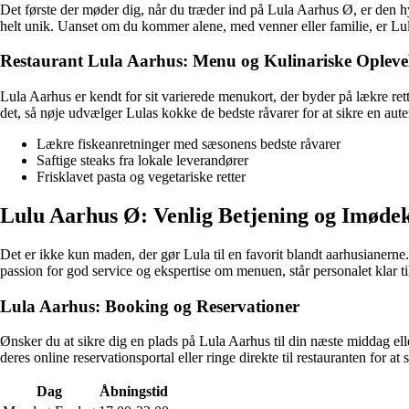
Det første der møder dig, når du træder ind på Lula Aarhus Ø, er den 
helt unik. Uanset om du kommer alene, med venner eller familie, er Lul
Restaurant Lula Aarhus: Menu og Kulinariske Opleve
Lula Aarhus er kendt for sit varierede menukort, der byder på lækre rett
det, så nøje udvælger Lulas kokke de bedste råvarer for at sikre en au
Lækre fiskeanretninger med sæsonens bedste råvarer
Saftige steaks fra lokale leverandører
Frisklavet pasta og vegetariske retter
Lulu Aarhus Ø: Venlig Betjening og Imød
Det er ikke kun maden, der gør Lula til en favorit blandt aarhusianern
passion for god service og ekspertise om menuen, står personalet klar ti
Lula Aarhus: Booking og Reservationer
Ønsker du at sikre dig en plads på Lula Aarhus til din næste middag ell
deres online reservationsportal eller ringe direkte til restauranten for at 
Dag
Åbningstid