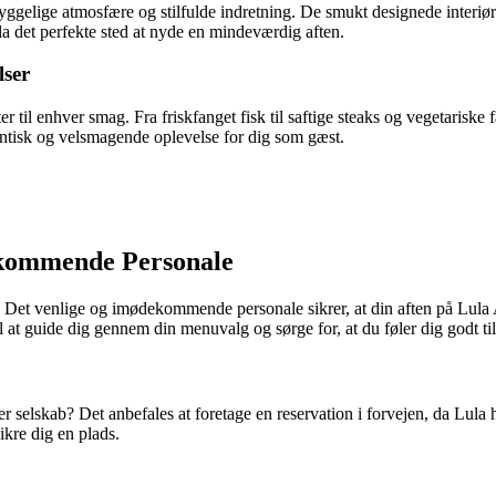
hyggelige atmosfære og stilfulde indretning. De smukt designede interi
a det perfekte sted at nyde en mindeværdig aften.
lser
er til enhver smag. Fra friskfanget fisk til saftige steaks og vegetarisk
tentisk og velsmagende oplevelse for dig som gæst.
ekommende Personale
e. Det venlige og imødekommende personale sikrer, at din aften på Lula
l at guide dig gennem din menuvalg og sørge for, at du føler dig godt ti
er selskab? Det anbefales at foretage en reservation i forvejen, da Lul
sikre dig en plads.