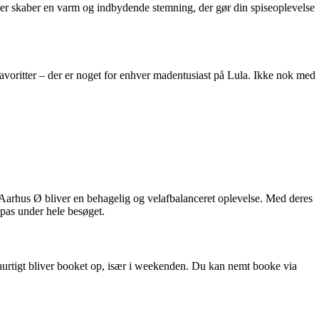
ører skaber en varm og indbydende stemning, der gør din spiseoplevelse
e favoritter – der er noget for enhver madentusiast på Lula. Ikke nok med
 Aarhus Ø bliver en behagelig og velafbalanceret oplevelse. Med deres
lpas under hele besøget.
a hurtigt bliver booket op, især i weekenden. Du kan nemt booke via