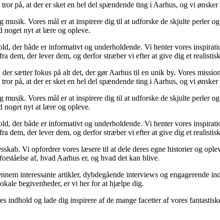
i tror på, at der er sket en hel del spændende ting i Aarhus, og vi ønsker
musik. Vores mål er at inspirere dig til at udforske de skjulte perler og 
id noget nyt at lære og opleve.
hold, der både er informativt og underholdende. Vi henter vores inspirati
 dem, der lever dem, og derfor stræber vi efter at give dig et realistisk 
er sætter fokus på alt det, der gør Aarhus til en unik by. Vores missi
i tror på, at der er sket en hel del spændende ting i Aarhus, og vi ønsker
musik. Vores mål er at inspirere dig til at udforske de skjulte perler og 
id noget nyt at lære og opleve.
hold, der både er informativt og underholdende. Vi henter vores inspirati
 dem, der lever dem, og derfor stræber vi efter at give dig et realistisk 
kab. Vi opfordrer vores læsere til at dele deres egne historier og opleve
orståelse af, hvad Aarhus er, og hvad det kan blive.
Gennem interessante artikler, dybdegående interviews og engagerende in
lokale begivenheder, er vi her for at hjælpe dig.
es indhold og lade dig inspirere af de mange facetter af vores fantastisk