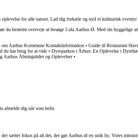
 oplevelse for alle sanser. Lad dig forkæle og nyd et kulinarisk eventy
å bør du bestemt overveje at besøge Lula Aarhus Ø. Med sin hyggelige
de om Aarhus Kommune Kontaktinformation
•
Guide til Restaurant Ha
 du har brug for at vide
•
Dyreparken i Århus: En Oplevelse i Dyreha
ing Aarhus Åbningstider og Oplevelser
•
vis afmelde dig når som helst.
er sætter fokus på alt det, der gør Aarhus til en unik by. Vores missi