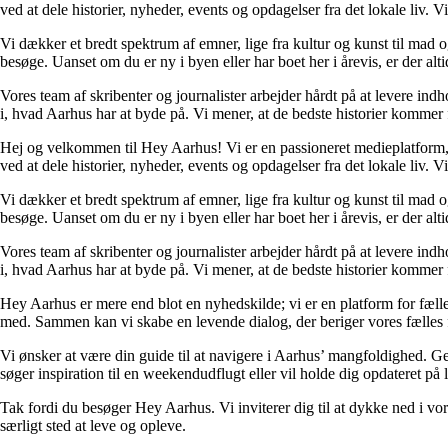
ved at dele historier, nyheder, events og opdagelser fra det lokale liv. V
Vi dækker et bredt spektrum af emner, lige fra kultur og kunst til mad og 
besøge. Uanset om du er ny i byen eller har boet her i årevis, er der alt
Vores team af skribenter og journalister arbejder hårdt på at levere ind
i, hvad Aarhus har at byde på. Vi mener, at de bedste historier kommer fra
Hej og velkommen til Hey Aarhus! Vi er en passioneret medieplatform, d
ved at dele historier, nyheder, events og opdagelser fra det lokale liv. V
Vi dækker et bredt spektrum af emner, lige fra kultur og kunst til mad og 
besøge. Uanset om du er ny i byen eller har boet her i årevis, er der alt
Vores team af skribenter og journalister arbejder hårdt på at levere ind
i, hvad Aarhus har at byde på. Vi mener, at de bedste historier kommer fra
Hey Aarhus er mere end blot en nyhedskilde; vi er en platform for fælless
med. Sammen kan vi skabe en levende dialog, der beriger vores fælles f
Vi ønsker at være din guide til at navigere i Aarhus’ mangfoldighed. 
søger inspiration til en weekendudflugt eller vil holde dig opdateret på 
Tak fordi du besøger Hey Aarhus. Vi inviterer dig til at dykke ned i vor
særligt sted at leve og opleve.