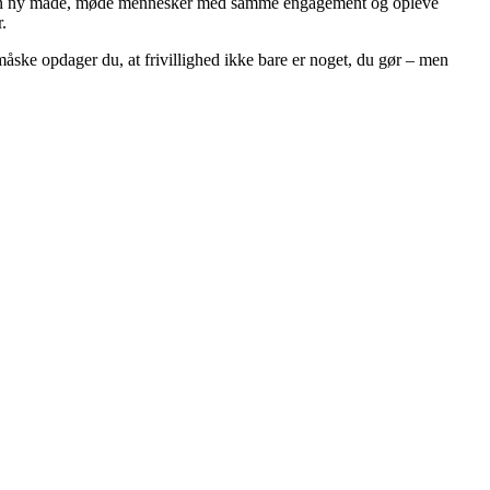
på en ny måde, møde mennesker med samme engagement og opleve
.
g måske opdager du, at frivillighed ikke bare er noget, du gør – men