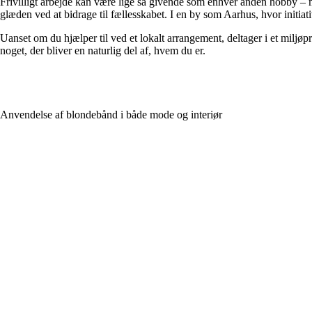
Frivilligt arbejde kan være lige så givende som enhver anden hobby 
glæden ved at bidrage til fællesskabet. I en by som Aarhus, hvor initiati
Uanset om du hjælper til ved et lokalt arrangement, deltager i et miljøpr
noget, der bliver en naturlig del af, hvem du er.
Anvendelse af blondebånd i både mode og interiør