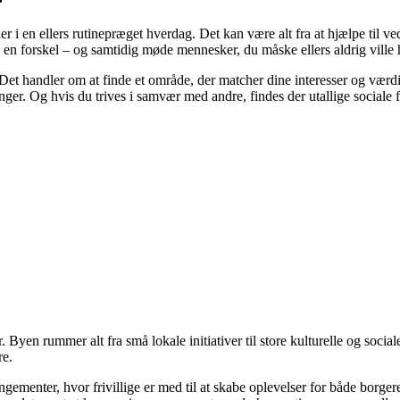
 i en ellers rutinepræget hverdag. Det kan være alt fra at hjælpe til ved k
øre en forskel – og samtidig møde mennesker, du måske ellers aldrig ville
n. Det handler om at finde et område, der matcher dine interesser og værd
linger. Og hvis du trives i samvær med andre, findes der utallige sociale
. Byen rummer alt fra små lokale initiativer til store kulturelle og sociale
re.
enter, hvor frivillige er med til at skabe oplevelser for både borgere