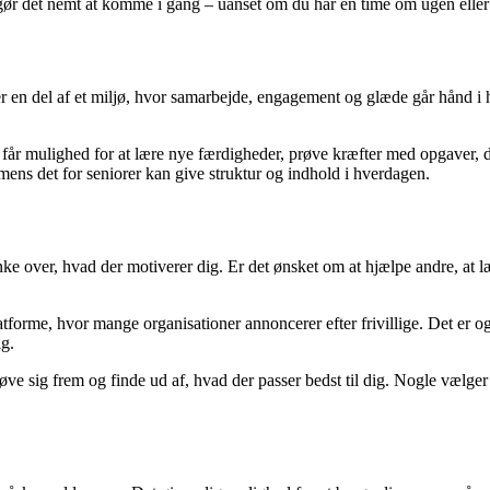
ør det nemt at komme i gang – uanset om du har en time om ugen eller e
bliver en del af et miljø, hvor samarbejde, engagement og glæde går hå
Du får mulighed for at lære nye færdigheder, prøve kræfter med opgaver,
 mens det for seniorer kan give struktur og indhold i hverdagen.
tænke over, hvad der motiverer dig. Er det ønsket om at hjælpe andre, at 
atforme, hvor mange organisationer annoncerer efter frivillige. Det er og
ig.
prøve sig frem og finde ud af, hvad der passer bedst til dig. Nogle vælger