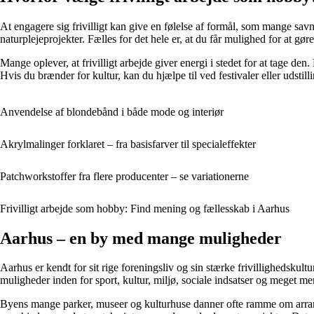
At engagere sig frivilligt kan give en følelse af formål, som mange savner
naturplejeprojekter. Fælles for det hele er, at du får mulighed for at g
Mange oplever, at frivilligt arbejde giver energi i stedet for at tage de
Hvis du brænder for kultur, kan du hjælpe til ved festivaler eller udstil
Anvendelse af blondebånd i både mode og interiør
Akrylmalinger forklaret – fra basisfarver til specialeffekter
Patchworkstoffer fra flere producenter – se variationerne
Frivilligt arbejde som hobby: Find mening og fællesskab i Aarhus
Aarhus – en by med mange muligheder
Aarhus er kendt for sit rige foreningsliv og sin stærke frivillighedskultur
muligheder inden for sport, kultur, miljø, sociale indsatser og meget me
Byens mange parker, museer og kulturhuse danner ofte ramme om arrangem