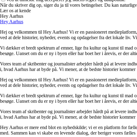
Når du skriver dig op, siger du ja til vores betingelser. Du kan naturlig
Lær os at kende
Hey Aarhus
Hey Aarhus
Hej og velkommen til Hey Aarhus! Vi er en passioneret medieplatform, d
ved at dele historier, nyheder, events og opdagelser fra det lokale liv. V
Vi dækker et bredt spektrum af emner, lige fra kultur og kunst til mad og 
besøge. Uanset om du er ny i byen eller har boet her i årevis, er der alt
Vores team af skribenter og journalister arbejder hårdt på at levere ind
i, hvad Aarhus har at byde på. Vi mener, at de bedste historier kommer fra
Hej og velkommen til Hey Aarhus! Vi er en passioneret medieplatform, d
ved at dele historier, nyheder, events og opdagelser fra det lokale liv. V
Vi dækker et bredt spektrum af emner, lige fra kultur og kunst til mad og 
besøge. Uanset om du er ny i byen eller har boet her i årevis, er der alt
Vores team af skribenter og journalister arbejder hårdt på at levere ind
i, hvad Aarhus har at byde på. Vi mener, at de bedste historier kommer fra
Hey Aarhus er mere end blot en nyhedskilde; vi er en platform for fælless
med. Sammen kan vi skabe en levende dialog, der beriger vores fælles f