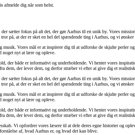
vis afmelde dig når som helst.
er sætter fokus på alt det, der gør Aarhus til en unik by. Vores missi
i tror på, at der er sket en hel del spændende ting i Aarhus, og vi ønsker
musik. Vores mål er at inspirere dig til at udforske de skjulte perler og 
id noget nyt at lære og opleve.
hold, der både er informativt og underholdende. Vi henter vores inspirati
 dem, der lever dem, og derfor stræber vi efter at give dig et realistisk 
er sætter fokus på alt det, der gør Aarhus til en unik by. Vores missi
i tror på, at der er sket en hel del spændende ting i Aarhus, og vi ønsker
musik. Vores mål er at inspirere dig til at udforske de skjulte perler og 
id noget nyt at lære og opleve.
hold, der både er informativt og underholdende. Vi henter vores inspirati
 dem, der lever dem, og derfor stræber vi efter at give dig et realistisk 
kab. Vi opfordrer vores læsere til at dele deres egne historier og opleve
orståelse af, hvad Aarhus er, og hvad det kan blive.