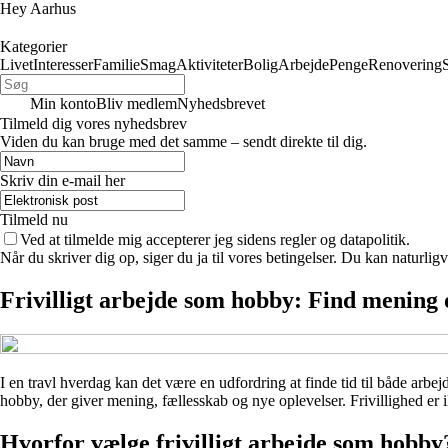
Hey Aarhus
Kategorier
Livet
Interesser
Familie
Smag
Aktiviteter
Bolig
Arbejde
Penge
Renovering
Min konto
Bliv medlem
Nyhedsbrevet
Tilmeld dig vores nyhedsbrev
Viden du kan bruge med det samme – sendt direkte til dig.
Skriv din e-mail her
Tilmeld nu
Ved at tilmelde mig accepterer jeg sidens regler og datapolitik.
Når du skriver dig op, siger du ja til vores betingelser. Du kan naturlig
Frivilligt arbejde som hobby: Find mening 
I en travl hverdag kan det være en udfordring at finde tid til både arbej
hobby, der giver mening, fællesskab og nye oplevelser. Frivillighed er ik
Hvorfor vælge frivilligt arbejde som hobby