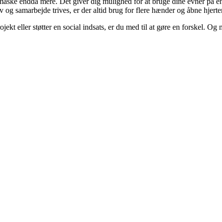
– måske endda mere. Det giver dig mulighed for at bruge dine evner 
v og samarbejde trives, er der altid brug for flere hænder og åbne hjerter
ojekt eller støtter en social indsats, er du med til at gøre en forskel. O