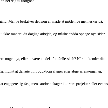
n hel dag til rådighed.
nd i hånd. Mange beskriver det som en måde at møde nye mennesker på,
 du ikke møder i dit daglige arbejde, og måske endda opdage nye sider
lære noget nyt, eller at være en del af et fællesskab? Når du kender din
så muligt at deltage i introduktionsaftener eller åbne arrangementer,
 at engagere sig fast, mens andre deltager i kortere projekter eller events