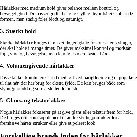
Hårlakker med medium hold giver balance mellem kontrol og
bevægelighed. De passer godt til daglig styling, hvor håret skal holde
formen, men stadig føles blødt og naturligt.
3. Stærkt hold
Stærke hårlakker bruges til opsætninger, glatte frisurer eller stylinger,
der skal holde i mange timer. De giver maksimal kontrol og modstår
fugt, vind og bevægelse, men kan føles mere faste i håret.
4. Volumengivende hårlakker
Disse lakker kombinerer hold med løft ved hårrødderne og er populære
til fint hår, der har brug for ekstra fylde. De kan bruges både som
stylingprodukt og som afsluttende finish.
5. Glans- og teksturlakker
Nogle hårlakker fokuserer på at give glans eller tekstur frem for hold.
De bruges ofte som supplement til andre stylingprodukter for at
fremhæve hårets struktur eller give et poleret look.
Forskellige brands inden for hårlakker