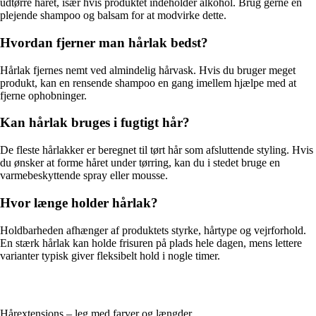
udtørre håret, især hvis produktet indeholder alkohol. Brug gerne en
plejende shampoo og balsam for at modvirke dette.
Hvordan fjerner man hårlak bedst?
Hårlak fjernes nemt ved almindelig hårvask. Hvis du bruger meget
produkt, kan en rensende shampoo en gang imellem hjælpe med at
fjerne ophobninger.
Kan hårlak bruges i fugtigt hår?
De fleste hårlakker er beregnet til tørt hår som afsluttende styling. Hvis
du ønsker at forme håret under tørring, kan du i stedet bruge en
varmebeskyttende spray eller mousse.
Hvor længe holder hårlak?
Holdbarheden afhænger af produktets styrke, hårtype og vejrforhold.
En stærk hårlak kan holde frisuren på plads hele dagen, mens lettere
varianter typisk giver fleksibelt hold i nogle timer.
Hårextensions – leg med farver og længder