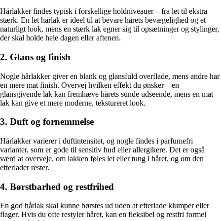
Hårlakker findes typisk i forskellige holdniveauer – fra let til ekstra
stærk. En let hårlak er ideel til at bevare hårets bevægelighed og et
naturligt look, mens en stærk lak egner sig til opsætninger og stylinger,
der skal holde hele dagen eller aftenen.
2. Glans og finish
Nogle hårlakker giver en blank og glansfuld overflade, mens andre har
en mere mat finish. Overvej hvilken effekt du ønsker – en
glansgivende lak kan fremhæve hårets sunde udseende, mens en mat
lak kan give et mere moderne, tekstureret look.
3. Duft og fornemmelse
Hårlakker varierer i duftintensitet, og nogle findes i parfumefri
varianter, som er gode til sensitiv hud eller allergikere. Det er også
værd at overveje, om lakken føles let eller tung i håret, og om den
efterlader rester.
4. Børstbarhed og restfrihed
En god hårlak skal kunne børstes ud uden at efterlade klumper eller
flager. Hvis du ofte restyler håret, kan en fleksibel og restfri formel